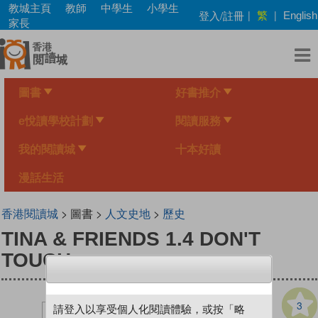
Skip
教城主頁
教師
中學生
小學生
繁
登入/註冊
|
|
English
to
家長
main
content
圖書
好書推介
e悅讀學校計劃
閱讀服務
我的閱讀城
十本好讀
漫話生活
香港閱讀城
> 圖書 >
人文史地
>
歷史
TINA & FRIENDS 1.4 DON'T
TOUCH
3
請登入以享受個人化閱讀體驗，或按「略