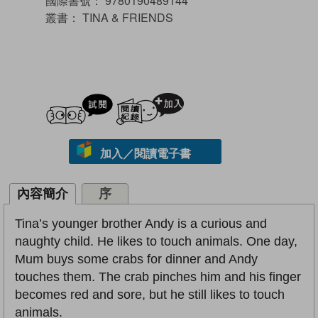
國際書號：
9780190489144
叢書：
TINA & FRIENDS
試閲
加入閱讀紀錄
加入／閱讀電子書
內容簡介
序
Tina’s younger brother Andy is a curious and
naughty child. He likes to touch animals. One day,
Mum buys some crabs for dinner and Andy
touches them. The crab pinches him and his finger
becomes red and sore, but he still likes to touch
animals.