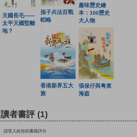
趣味歷史繪
孫子兵法百戰
本：100歷史
天國長毛——
轁略
大人物
太平天國堅離
地？
香港新界五大
張保仔與粤東
族
海盗
讀者書評
(1)
請登入給你的書籍評分