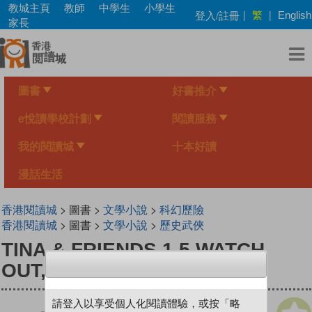
Skip
教城主頁
教師
中學生
小學生
繁
登入/註冊
|
|
English
to
家長
main
content
圖書
好書推介
e悅讀學校計劃
閱讀服務
我的閱讀城
十本好讀
漫話生活
香港閱讀城
> 圖書 >
文學小說
>
科幻歷險
香港閱讀城
> 圖書 >
文學小說
>
歷史武俠
TINA & FRIENDS 1.5 WATCH
OUT, SAM!
請登入以享受個人化閱讀體驗，或按「略