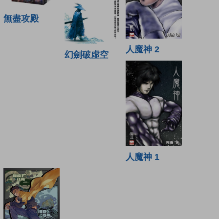
無盡攻殿
人魔神 2
幻劍破虛空
人魔神 1