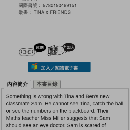
國際書號：
9780190489151
叢書：
TINA & FRIENDS
試閲
加入閱讀紀錄
加入／閱讀電子書
內容簡介
本書目錄
Something is wrong with Tina and Ben's new
classmate Sam. He cannot see Tina, catch the ball
or see the numbers on the blackboard. Their
Maths teacher Miss Miller suggests that Sam
should see an eye doctor. Sam is scared of