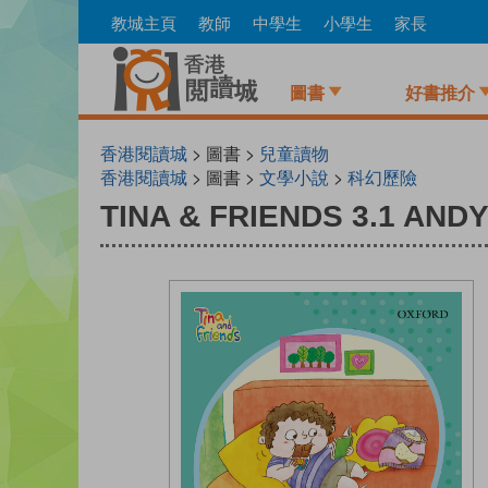
Skip
教城主頁
教師
中學生
小學生
家長
to
main
content
圖書
好書推介
香港閱讀城
> 圖書 >
兒童讀物
香港閱讀城
> 圖書 >
文學小說
>
科幻歷險
TINA & FRIENDS 3.1 ANDY