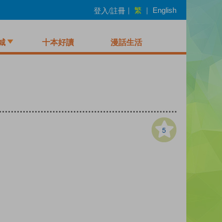
繁
登入/註冊
|
|
English
城
十本好讀
漫話生活
5