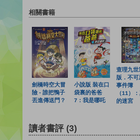
相關書籍
查理九世
版．不可
劍橋時空大冒
小說版 裝在口
事件簿
險 - 誰把鴨子
袋裏的爸爸
（11）
丟進傳送門？
7：我是哪吒
的迷宮
讀者書評
(3)