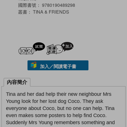
國際書號：
9780190489298
叢書：
TINA & FRIENDS
試閲
加入閱讀紀錄
加入／閱讀電子書
內容簡介
Tina and her dad help their new neighbour Mrs
Young look for her lost dog Coco. They ask
everyone about Coco, but no one can help. Tina
even makes some posters to help find Coco.
Suddenly Mrs Young remembers something and