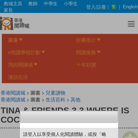
Skip
教城主頁
教師
中學生
小學生
繁
登入/註冊
|
|
English
to
家長
main
content
圖書
好書推介
e悅讀學校計劃
閱讀服務
我的閱讀城
十本好讀
漫話生活
香港閱讀城
> 圖書 >
兒童讀物
香港閱讀城
> 圖書 >
生活百科
>
其他
TINA & FRIENDS 3.3 WHERE IS
COCO?
請登入以享受個人化閱讀體驗，或按「略