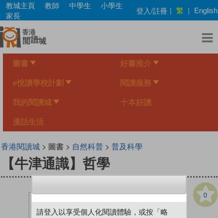
Skip
教城主頁
教師
中學生
小學生
繁
登入/註冊
|
|
English
to
家長
main
content
圖書
好書推介
e悅讀學校計劃
閱讀服務
我的閱讀城
十本好讀
漫話生活
香港閱讀城
> 圖書 >
自然科普
>
普及科學
【牛津通識】哲學
0
請登入以享受個人化閱讀體驗，或按「略