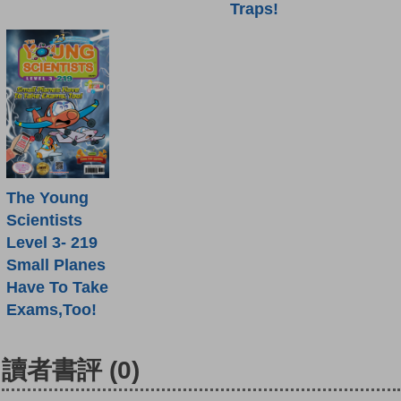
Traps!
The Young
Scientists
Level 3- 219
Small Planes
Have To Take
Exams,Too!
讀者書評
(0)