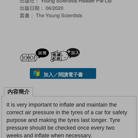
出版社：
Young Scientists Reader Pte Ltd
出版日期：
06/2020
叢書：
The Young Scientists
試閲
加入閱讀紀錄
加入／閱讀電子書
內容簡介
It is very important to inflate and maintain the
correct air pressure in the tyres of a car for safety
purpose and making the tyres last longer. Tyre
pressure should be checked once every two
weeks and inflate when necessary.