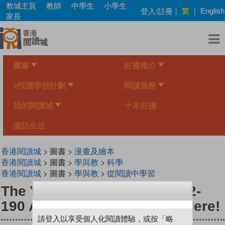
Skip
教城主頁
教師
中學生
小學生
繁
登入/註冊
|
|
English
to
家長
main
content
圖書
好書推介
e悅讀學校計劃
閱讀服務
我的閱讀城
十本好讀
漫話生活
香港閱讀城
> 圖書 >
漫畫及繪本
香港閱讀城
> 圖書 >
學與教
>
科學
香港閱讀城
> 圖書 >
學與教
>
從閱讀中學習
The Young Scientists Level 2-
190 Airless Auto Tyres Are Here!
請登入以享受個人化閱讀體驗，或按「略