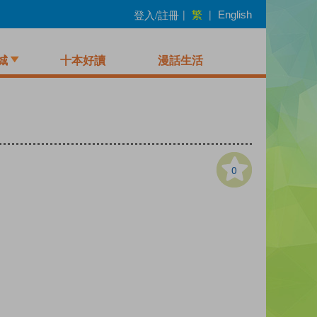
繁
登入/註冊
|
|
English
城
十本好讀
漫話生活
0