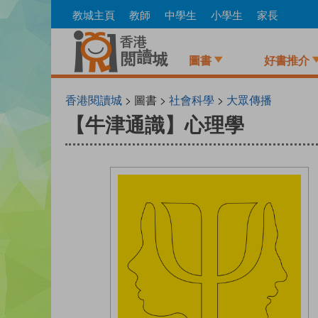
Skip
教城主頁
教師
中學生
小學生
家長
to
main
content
圖書
好書推介
香港閱讀城
> 圖書 >
社會科學
>
大眾傳播
【牛津通識】心理學