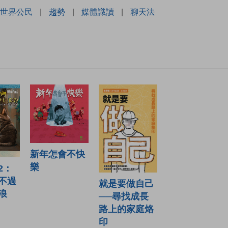
世界公民
|
趨勢
|
媒體識讀
|
聊天法
新年怎會不快
樂
2：
不過
就是要做自己
浪
──尋找成長
路上的家庭烙
印