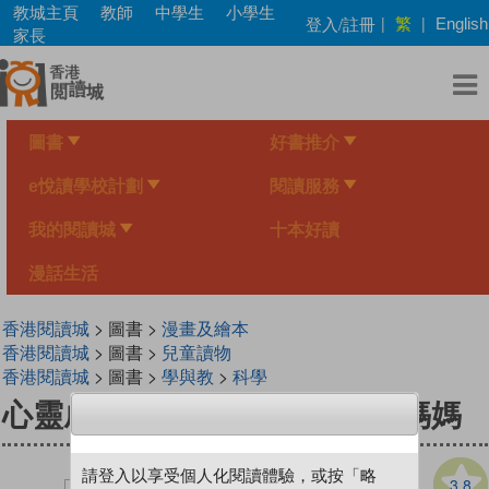
Skip
教城主頁
教師
中學生
小學生
繁
登入/註冊
|
|
English
to
家長
main
content
圖書
好書推介
e悅讀學校計劃
閱讀服務
我的閱讀城
十本好讀
漫話生活
香港閱讀城
> 圖書 >
漫畫及繪本
香港閱讀城
> 圖書 >
兒童讀物
香港閱讀城
> 圖書 >
學與教
>
科學
心靈成長系列 Level 1 林林找媽媽
請登入以享受個人化閱讀體驗，或按「略
3.8