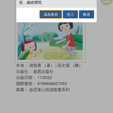
過」繼續瀏覽。
成為會員
登入
略過
作者：
胡燕青 （著）
|
高文灝 （圖）
出版社：
啟思出版社
出版日期：
11/2022
國際書號：
9789888827053
叢書：
啟思童心悅讀叢書系列