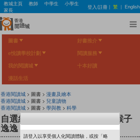
Skip
教城主頁
教師
中學生
小學生
繁
登入/註冊
|
|
English
to
家長
main
content
圖書
好書推介
e悅讀學校計劃
閱讀服務
我的閱讀城
十本好讀
漫話生活
香港閱讀城
> 圖書 >
漫畫及繪本
香港閱讀城
> 圖書 >
兒童讀物
香港閱讀城
> 圖書 >
學與教
>
科學
自選結局系列 Level 2 貪吃的猴子
逸逸
請登入以享受個人化閱讀體驗，或按「略