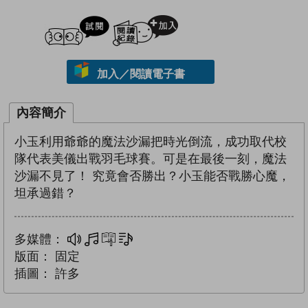
試閲
加入閱讀紀錄
加入／閱讀電子書
內容簡介
小玉利用爺爺的魔法沙漏把時光倒流，成功取代校
隊代表美儀出戰羽毛球賽。可是在最後一刻，魔法
沙漏不見了！ 究竟會否勝出？小玉能否戰勝心魔，
坦承過錯？
多媒體：
多媒體
互動練習
文字同步朗讀
版面：
固定
插圖：
許多