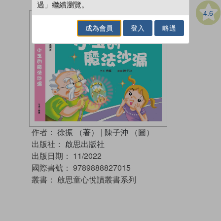
過」繼續瀏覽。
4.6
成為會員
登入
略過
作者：
徐振 （著）
|
陳子沖 （圖）
出版社：
啟思出版社
出版日期：
11/2022
國際書號：
9789888827015
叢書：
啟思童心悅讀叢書系列