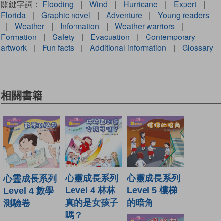
關鍵字詞：
Flooding
|
Wind
|
Hurricane
|
Expert
|
Florida
|
Graphic novel
|
Adventure
|
Young readers
|
Weather
|
Information
|
Weather warriors
|
Formation
|
Safety
|
Evacuation
|
Contemporary
artwork
|
Fun facts
|
Additional information
|
Glossary
相關書籍
心靈成長系列
心靈成長系列
心靈成長系列
Level 5 樓梯
Level 4 林林
Level 4 數學
的暗角
真的是女孩子
測驗卷
嗎？