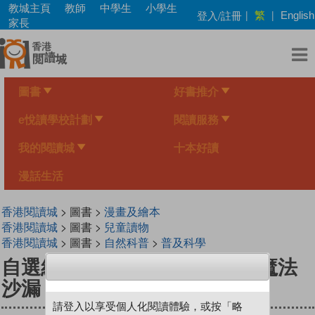
Skip
教城主頁
教師
中學生
小學生
繁
登入/註冊
|
|
English
to
家長
main
content
圖書
好書推介
e悅讀學校計劃
閱讀服務
我的閱讀城
十本好讀
漫話生活
香港閱讀城
> 圖書 >
漫畫及繪本
香港閱讀城
> 圖書 >
兒童讀物
香港閱讀城
> 圖書 >
自然科普
>
普及科學
自選結局系列 Level 4 小玉的魔法
沙漏
請登入以享受個人化閱讀體驗，或按「略