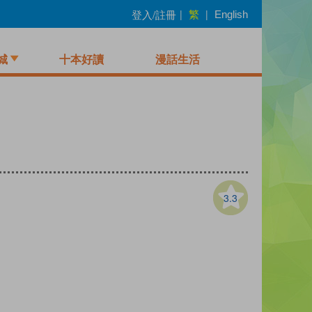
繁
登入/註冊
|
|
English
城
十本好讀
漫話生活
3.3