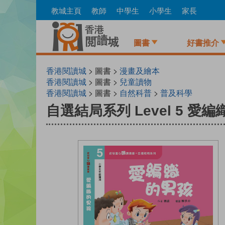
Skip
教城主頁
教師
中學生
小學生
家長
to
main
content
圖書
好書推介
香港閱讀城
> 圖書 >
漫畫及繪本
香港閱讀城
> 圖書 >
兒童讀物
香港閱讀城
> 圖書 >
自然科普
>
普及科學
自選結局系列 Level 5 愛