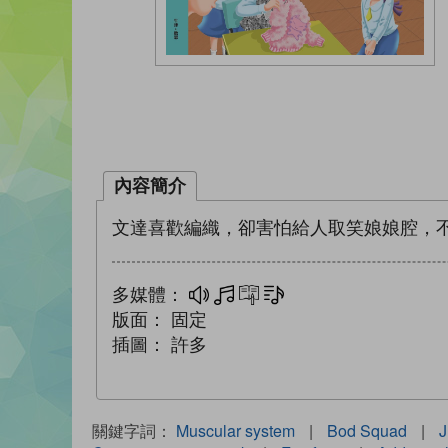
內容簡介
文達喜歡編織，卻害怕給人取笑娘娘腔，
多媒體：
多媒體
互動練習
文字同步朗讀
版面：
固定
插圖：
許多
關鍵字詞：
Muscular system
|
Bod Squad
|
J