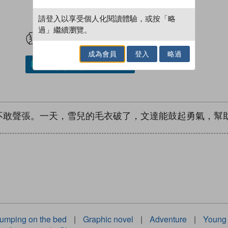
請登入以享受個人化閱讀體驗，或按「略
試閲
加入閱讀紀錄
過」繼續瀏覽。
成為會員
登入
略過
加入／閱讀電子書
不敢聲張。一天，雪兒的毛衣破了，文達能鼓起勇氣，幫
umping on the bed
|
Graphic novel
|
Adventure
|
Young 