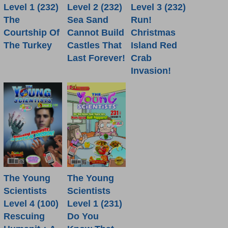
Level 1 (232)
Level 2 (232)
Level 3 (232)
The
Sea Sand
Run!
Courtship Of
Cannot Build
Christmas
The Turkey
Castles That
Island Red
Last Forever!
Crab
Invasion!
The Young
The Young
Scientists
Scientists
Level 4 (100)
Level 1 (231)
Rescuing
Do You