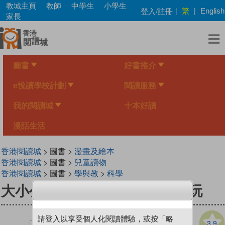
Skip
教城主頁
教師
中學生
小學生
繁
登入/註冊
|
|
English
to
家長
main
content
圖書
好書推介
e悅讀學校計劃
閱讀服務
我的閱讀城
十本好讀
漫話生活
香港閱讀城
> 圖書 >
漫畫及繪本
香港閱讀城
> 圖書 >
兒童讀物
香港閱讀城
> 圖書 >
學與教
>
科學
大小公主去上學:學校其實超好玩
請登入以享受個人化閱讀體驗，或按「略
3.9