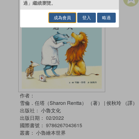
過」繼續瀏覽。
成為會員
登入
略過
作者：
雪倫．任塔（Sharon Rentta） （著）
|
侯秋玲 （譯）
出版社：
小魯文化
出版日期：
02/2022
國際書號：
9786267043615
叢書：
小魯繪本世界