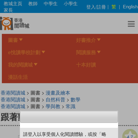
Skip
教城主頁
教師
中學生
小學生
繁
登入/註冊
|
|
English
to
家長
main
content
圖書
好書推介
e悅讀學校計劃
閱讀服務
我的閱讀城
十本好讀
漫話生活
香港閱讀城
> 圖書 >
漫畫及繪本
香港閱讀城
> 圖書 >
自然科普
>
數學
香港閱讀城
> 圖書 >
學與教
>
常識
跟著動物醫生過一天
請登入以享受個人化閱讀體驗，或按「略
4.7