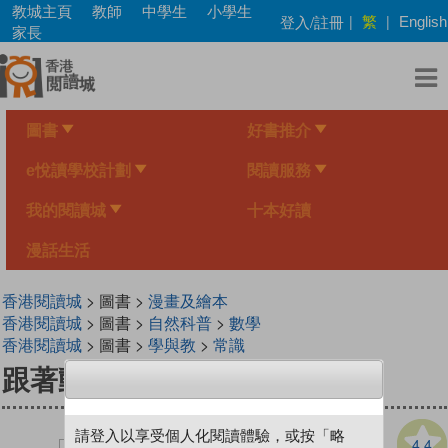
Skip
教城主頁
教師
中學生
小學生
繁
登入/註冊
|
|
English
to
家長
main
content
圖書
好書推介
e悅讀學校計劃
閱讀服務
我的閱讀城
十本好讀
漫話生活
香港閱讀城
> 圖書 >
漫畫及繪本
香港閱讀城
> 圖書 >
自然科普
>
數學
香港閱讀城
> 圖書 >
學與教
>
常識
跟著動物搭飛機過一天
請登入以享受個人化閱讀體驗，或按「略
4.4