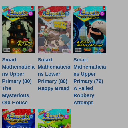
Smart
Smart
Smart
Mathematicia
Mathematicia
Mathematicia
ns Lower
ns Upper
ns Upper
Primary (80)
Primary (80)
Primary (79)
Happy Bread
The
A Failed
Mysterious
Robbery
Old House
Attempt