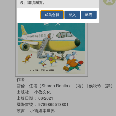
過」繼續瀏覽。
成為會員
登入
略過
作者：
雪倫．任塔（Sharon Rentta） （著）
|
侯秋玲 （譯）
出版社：
小魯文化
出版日期：
06/2021
國際書號：
9789865513801
叢書：
小魯繪本世界