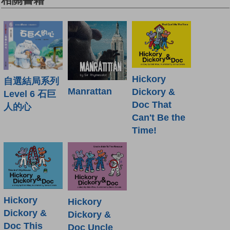
Hickory
自選結局系列
Manrattan
Dickory &
Level 6 石巨
Doc That
人的心
Can't Be the
Time!
Hickory
Hickory
Dickory &
Dickory &
Doc This
Doc Uncle