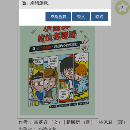
過」繼續瀏覽。
5
成為會員
登入
略過
作者：
高嬉貞 （文）
|
趙勝衍 （圖）
|
林佩君 （譯）
出版社：
小魯文化