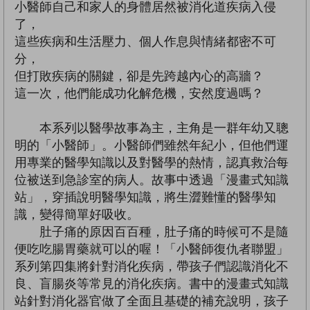
小醫師自己和家人的身體居然被消化道疾病入侵
了，
這些疾病和生活壓力、個人作息與情緒都密不可
分，
但打敗疾病的關鍵，卻是先跨越內心的高牆？
這一次，他們能成功化解危機，安然度過嗎？
本系列以醫學故事為主，主角是一群年幼又聰
明的「小醫師」。小醫師們雖然年紀小，但他們運
用專業的醫學知識以及對醫學的熱情，認真救治每
位被送到急診室的病人。故事中透過「漫畫式知識
站」，穿插說明醫學知識，將生澀難懂的醫學知
識，變得簡單好吸收。
肚子痛的原因百百種，肚子痛的時候可不是隨
便吃吃腸胃藥就可以的喔！「小醫師復仇者聯盟」
系列第四集將針對消化疾病，帶孩子們認識消化不
良、盲腸炎等常見的消化疾病。書中的漫畫式知識
站針對消化器官做了全面且基礎的補充說明，孩子