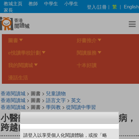
Skip
教城主頁
教師
中學生
小學生
繁
登入/註冊
|
|
English
to
家長
main
content
圖書
好書推介
e悅讀學校計劃
閱讀服務
我的閱讀城
十本好讀
漫話生活
香港閱讀城
> 圖書 >
兒童讀物
香港閱讀城
> 圖書 >
語言文字
>
英文
香港閱讀城
> 圖書 >
學與教
>
從閱讀中學習
小醫師復仇者聯盟4：消化道疾病，
跨越內心的高牆吧！
請登入以享受個人化閱讀體驗，或按「略