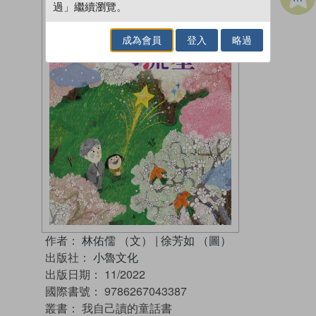
過」繼續瀏覽。
成為會員
登入
略過
作者：
林佑儒 （文）
|
徐芳如 （圖）
出版社：
小魯文化
出版日期：
11/2022
國際書號：
9786267043387
叢書：
我自己讀的童話書