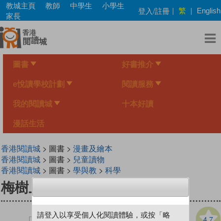
Skip
教城主頁
教師
中學生
小學生
繁
登入/註冊
|
|
English
to
家長
main
content
圖書
好書推介
e悅讀學校計劃
閱讀服務
我的閱讀城
十本好讀
漫話生活
香港閱讀城
> 圖書 >
漫畫及繪本
香港閱讀城
> 圖書 >
兒童讀物
香港閱讀城
> 圖書 >
學與教
>
科學
梅樹上的流星
請登入以享受個人化閱讀體驗，或按「略
4.7