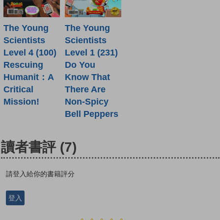
The Young
The Young
Scientists
Scientists
Level 4 (100)
Level 1 (231)
Rescuing
Do You
Humanit：A
Know That
Critical
There Are
Mission!
Non-Spicy
Bell Peppers
讀者書評
(7)
請登入給你的書籍評分
登入