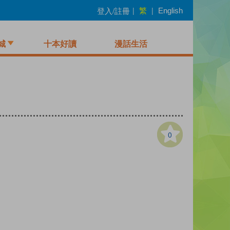
繁
登入/註冊
|
|
English
城
十本好讀
漫話生活
0