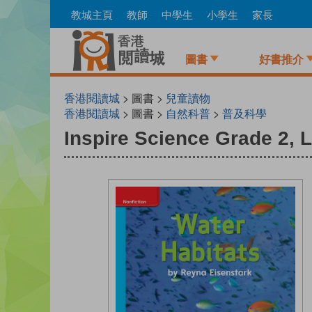
Skip
教城主頁
教師
中學生
小學生
家長
to
main
content
圖書
好書推介
香港閱讀城
> 圖書 >
兒童讀物
香港閱讀城
> 圖書 >
自然科普
>
普及科學
Inspire Science Grade 2, 