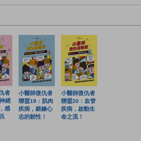
仇者
小醫師復仇者
小醫師復仇者
：神經
聯盟19：肌肉
聯盟20：血管
，感
疾病，鍛鍊心
疾病，啟動生
訊
志的韌性！
命之流！