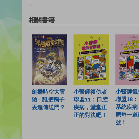
相關書籍
小醫師復
小醫師復仇者
劍橋時空大冒
聯盟18
聯盟11：口腔
險 - 誰把鴨子
系統疾病
疾病，堂堂正
丟進傳送門？
應每一道
正的對決吧！
號！