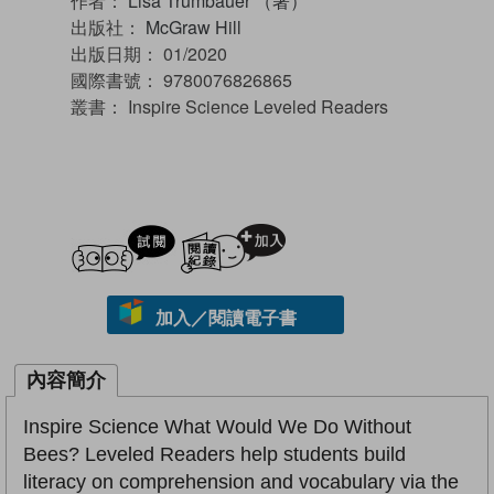
作者：
Lisa Trumbauer （著）
出版社：
McGraw Hill
出版日期：
01/2020
國際書號：
9780076826865
叢書：
Inspire Science Leveled Readers
試閲
加入閱讀紀錄
加入／閱讀電子書
內容簡介
Inspire Science What Would We Do Without
Bees? Leveled Readers help students build
literacy on comprehension and vocabulary via the