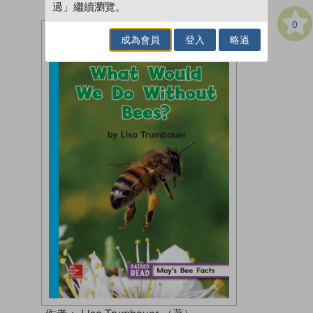
過」繼續瀏覽。
0
成為會員
登入
略過