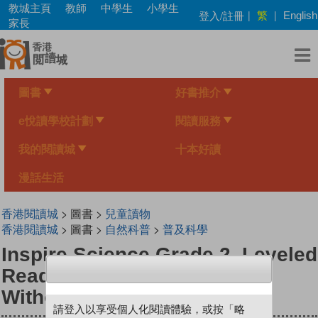
Skip
教城主頁
教師
中學生
小學生
繁
登入/註冊
|
|
English
to
家長
main
content
圖書
好書推介
e悅讀學校計劃
閱讀服務
我的閱讀城
十本好讀
漫話生活
香港閱讀城
> 圖書 >
兒童讀物
香港閱讀城
> 圖書 >
自然科普
>
普及科學
Inspire Science Grade 2, Leveled
Reader, What Would We Do
Without Bees?
請登入以享受個人化閱讀體驗，或按「略