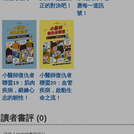
應每一道訊
正的對決吧！
號！
小醫師復仇者
小醫師復仇者
聯盟19：肌肉
聯盟20：血管
疾病，鍛鍊心
疾病，啟動生
志的韌性！
命之流！
讀者書評
(0)