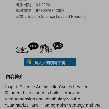
出版日期：
01/2020
國際書號：
9780076842308
叢書：
Inspire Science Leveled Readers
試閲
加入閱讀紀錄
加入／閱讀電子書
內容簡介
Inspire Science Animal Life Cycles Leveled
Readers help students build literacy on
comprehension and vocabulary via the
"Summarize" and "Homographs" strategy and the