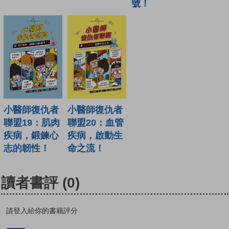
號！
小醫師復仇者
小醫師復仇者
聯盟19：肌肉
聯盟20：血管
疾病，鍛鍊心
疾病，啟動生
志的韌性！
命之流！
讀者書評
(0)
請登入給你的書籍評分