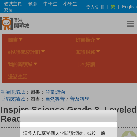
Skip
教城主頁
教師
中學生
小學生
繁
登入/註冊
|
|
English
to
家長
main
content
圖書
好書推介
e悅讀學校計劃
閱讀服務
我的閱讀城
十本好讀
漫話生活
香港閱讀城
> 圖書 >
兒童讀物
香港閱讀城
> 圖書 >
自然科普
>
普及科學
Inspire Science Grade 3, Leveled
Reader, Animal Life Cycles
請登入以享受個人化閱讀體驗，或按「略