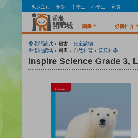
Skip
教城主頁
教師
中學生
小學生
家長
to
main
content
圖書
好書推介
香港閱讀城
> 圖書 >
兒童讀物
香港閱讀城
> 圖書 >
自然科普
>
普及科學
Inspire Science Grade 3,