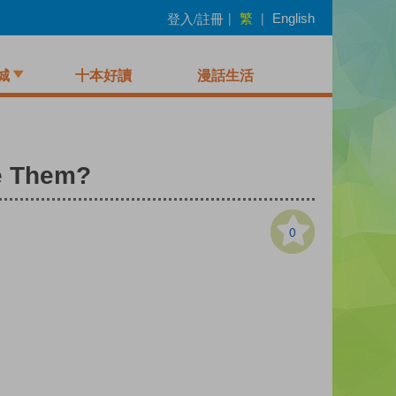
繁
登入/註冊
|
|
English
城
十本好讀
漫話生活
ve Them?
0