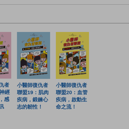
仇者
小醫師復仇者
小醫師復仇者
：神經
聯盟19：肌肉
聯盟20：血管
，感
疾病，鍛鍊心
疾病，啟動生
訊
志的韌性！
命之流！