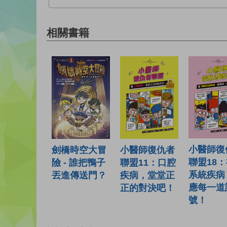
相關書籍
小醫師復
小醫師復仇者
劍橋時空大冒
聯盟18
聯盟11：口腔
險 - 誰把鴨子
系統疾病
疾病，堂堂正
丟進傳送門？
應每一道
正的對決吧！
號！