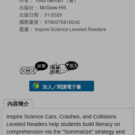
作者：
Todd Gernert （著）
出版社：
McGraw Hill
出版日期：
01/2020
國際書號：
9780076818242
叢書：
Inspire Science Leveled Readers
試閲
加入閱讀紀錄
加入／閱讀電子書
內容簡介
Inspire Science Cars, Crashes, and Collisions
Leveled Readers help students build literacy on
comprehension via the "Summarize" strategy and