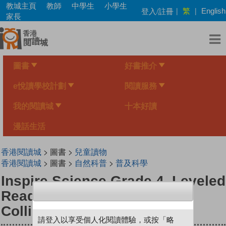
Skip
教城主頁
教師
中學生
小學生
繁
登入/註冊
|
|
English
to
家長
main
content
圖書
好書推介
e悅讀學校計劃
閱讀服務
我的閱讀城
十本好讀
漫話生活
香港閱讀城
> 圖書 >
兒童讀物
香港閱讀城
> 圖書 >
自然科普
>
普及科學
Inspire Science Grade 4, Leveled
Reader, Cars, Crashes, and
Collisions
請登入以享受個人化閱讀體驗，或按「略