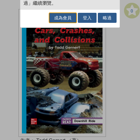
過」繼續瀏覽。
0
成為會員
登入
略過