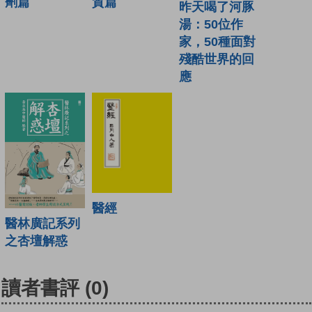
劑篇
質篇
昨天喝了河豚
湯：50位作
家，50種面對
殘酷世界的回
應
醫經
醫林廣記系列
之杏壇解惑
讀者書評
(0)