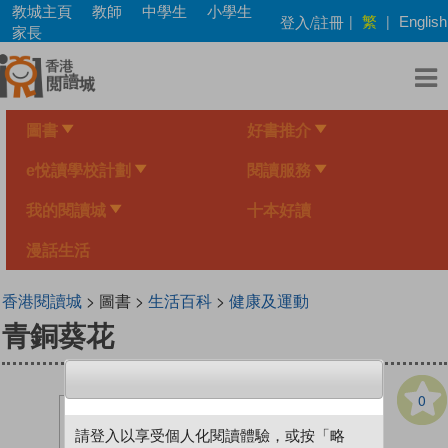
Skip
教城主頁
教師
中學生
小學生
繁
登入/註冊
|
|
English
to
家長
main
content
圖書
好書推介
e悅讀學校計劃
閱讀服務
我的閱讀城
十本好讀
漫話生活
香港閱讀城
> 圖書 >
生活百科
>
健康及運動
青銅葵花
0
請登入以享受個人化閱讀體驗，或按「略