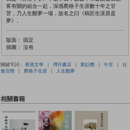
客有關的組合一起，深感爬格子生涯數十年之甘
苦，乃人生酣夢一場，故名之曰《稿匠生涯原是
夢》。
版面：
固定
插圖：
沒有
關鍵字詞：
香港文學
|
灣仔書店
|
劉以鬯
|
午言
|
社
會百態
|
爬格子生涯
|
人生酣夢
相關書籍