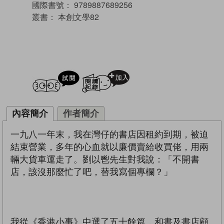
國際書號：
9789887689256
叢書：
本創文學82
試閲
加入閱讀紀錄
內容簡介
作者簡介
一九八一年末，我在灣仔的書店因租約到期，被迫
結束營業，多年的心血就以廉價賣給收買佬，用兩
輛大貨車運走了。劉以鬯先生對我說：「不開書
店，該沒那麼忙了吧，替我寫個專欄？」
我從《香港小事》中選了五十餘篇，和書及書店顧