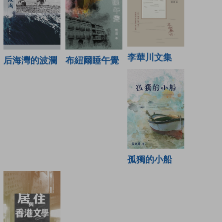
李華川文集
布紐爾睡午覺
后海灣的波瀾
孤獨的小船