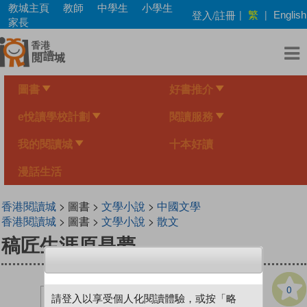
Skip
教城主頁
教師
中學生
小學生
繁
登入/註冊
|
|
English
to
家長
main
content
圖書
好書推介
e悅讀學校計劃
閱讀服務
我的閱讀城
十本好讀
漫話生活
香港閱讀城
> 圖書 >
文學小說
>
中國文學
香港閱讀城
> 圖書 >
文學小說
>
散文
稿匠生涯原是夢
0
請登入以享受個人化閱讀體驗，或按「略