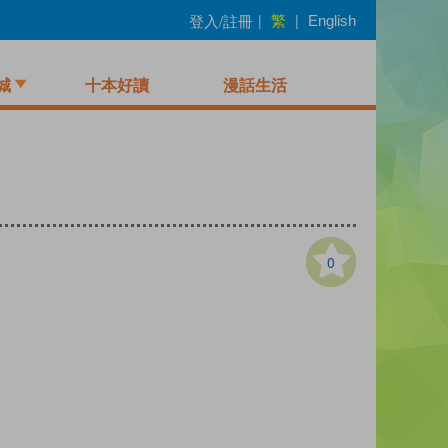
繁
登入/註冊
|
|
English
城
十本好讀
漫話生活
0