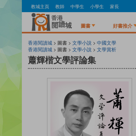
Skip
教城主頁
教師
中學生
小學生
家長
to
main
content
圖書
好書推介
香港閱讀城
> 圖書 >
文學小說
>
中國文學
香港閱讀城
> 圖書 >
文學小說
>
文學賞析
蕭輝楷文學評論集