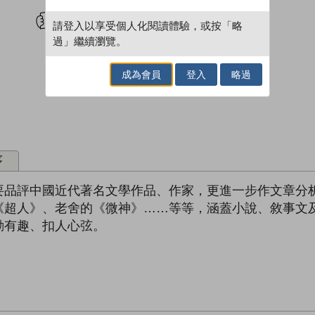
試閲
加入閱讀紀錄
請登入以享受個人化閱讀體驗，或按「略
過」繼續瀏覽。
成為會員
登入
略過
序
要品評中國近代著名文學作品、作家，更進一步作文章分
《超人》、老舍的《微神》……等等，涵蓋小說、敘事文
動有趣、扣人心弦。