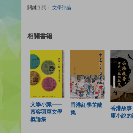
關鍵字詞：
文學評論
相關書籍
文學小識——
香港紅學芷蘭
香港故事
慕容羽軍文學
集
庸小說的
概論集