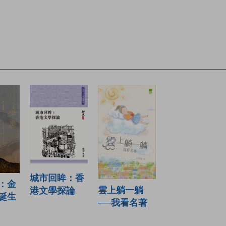
城市回眸：香
：金
雲上躺一躺
港文學探論
誕生
──我看名著