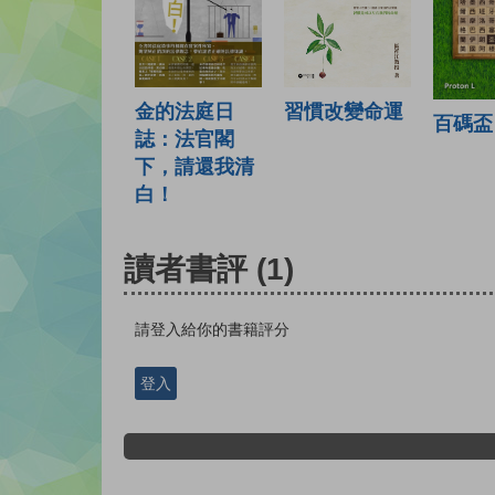
習慣改變命運
金的法庭日
百碼盃
誌：法官閣
下，請還我清
白！
讀者書評
(1)
請登入給你的書籍評分
登入