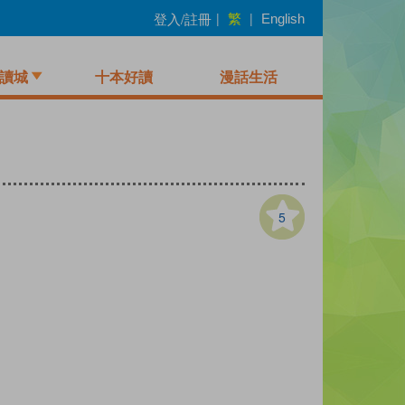
繁
登入/註冊
|
|
English
讀城
十本好讀
漫話生活
5