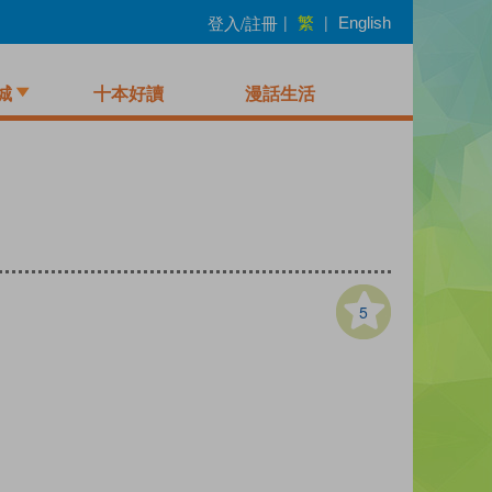
繁
登入/註冊
|
|
English
城
十本好讀
漫話生活
5