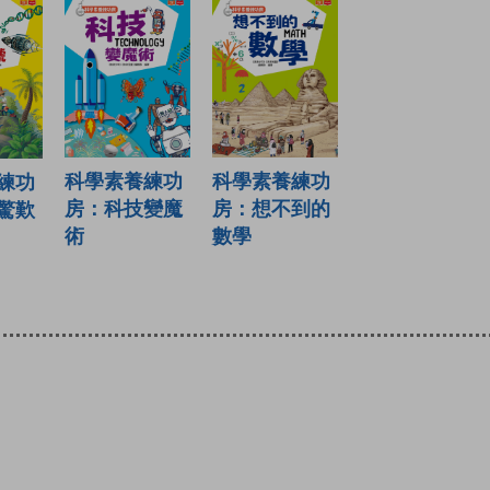
科學素養練功
科學素養練功
練功
房：科技變魔
房：想不到的
驚歎
術
數學