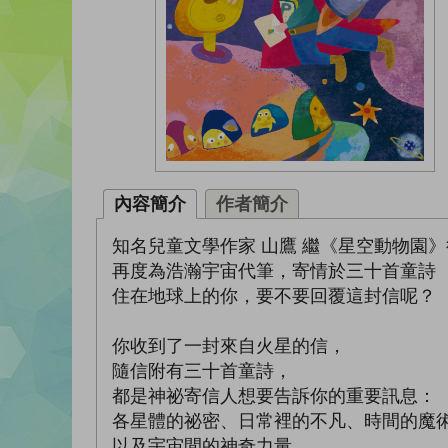
內容簡介
作者簡介
知名兒童文學作家 山鷹 繼《星空動物園》
再度為浩瀚宇宙代筆，寄情於三十首童詩
住在地球上的你，要不要回覆這封信呢？
你收到了一封來自火星的信，
隨信附有三十首童詩，
都是神祕寄信人想要告訴你的重要訊息：
各星體的祕密、日常裡的不凡、時間的魔
以及宇宙間的神奇力量……