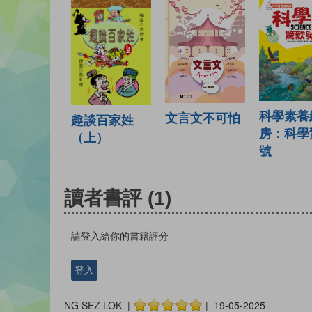
科學素養
文言文不可怕
趣談百家姓
房：科學
（上）
號
讀者書評
(1)
請登入給你的書籍評分
登入
NG SEZ LOK |
| 19-05-2025