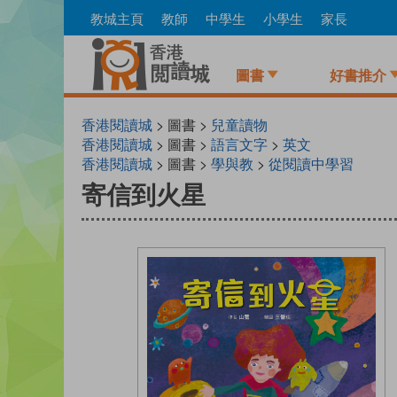
Skip
教城主頁
教師
中學生
小學生
家長
to
main
content
圖書
好書推介
香港閱讀城
> 圖書 >
兒童讀物
香港閱讀城
> 圖書 >
語言文字
>
英文
香港閱讀城
> 圖書 >
學與教
>
從閱讀中學習
寄信到火星