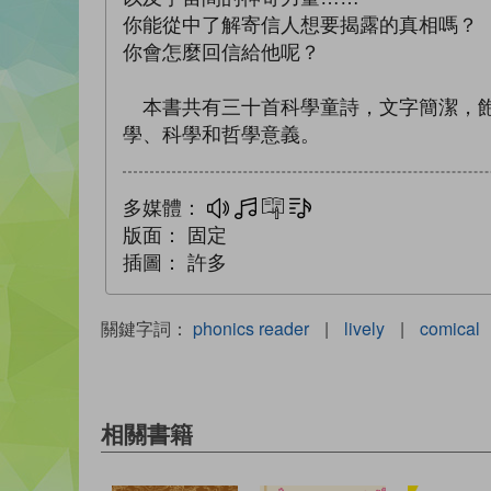
你能從中了解寄信人想要揭露的真相嗎？
你會怎麼回信給他呢？
本書共有三十首科學童詩，文字簡潔，飽
學、科學和哲學意義。
多媒體：
多媒體
互動練習
文字同步朗讀
版面：
固定
插圖：
許多
關鍵字詞：
phonics reader
|
lively
|
comical
相關書籍