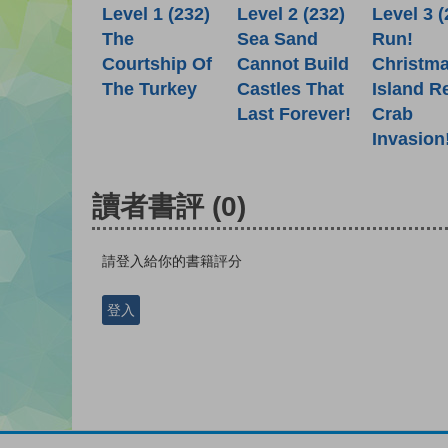
Level 1 (232)
Level 2 (232)
Level 3 (
The
Sea Sand
Run!
Courtship Of
Cannot Build
Christm
The Turkey
Castles That
Island R
Last Forever!
Crab
Invasion
讀者書評
(0)
請登入給你的書籍評分
登入