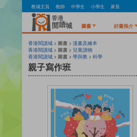
Skip
教城主頁
教師
中學生
小學生
家長
to
main
content
圖書
好書推介
香港閱讀城
> 圖書 >
漫畫及繪本
香港閱讀城
> 圖書 >
兒童讀物
香港閱讀城
> 圖書 >
學與教
>
科學
親子寫作班