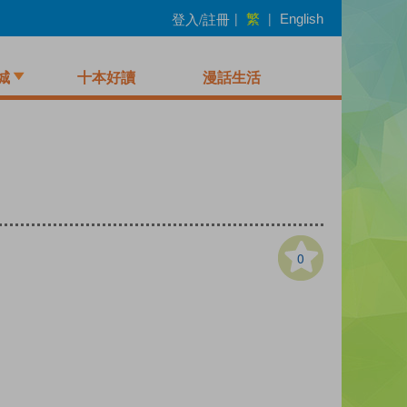
繁
登入/註冊
|
|
English
城
十本好讀
漫話生活
0