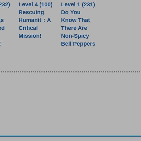
232)
Level 4 (100)
Level 1 (231)
Rescuing
Do You
as
Humanit：A
Know That
ed
Critical
There Are
Mission!
Non-Spicy
!
Bell Peppers