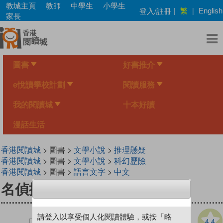
Skip
教城主頁
教師
中學生
小學生
繁
登入/註冊
|
|
English
to
家長
main
content
圖書
好書推介
e悅讀學校計劃
閱讀服務
我的閱讀城
十本好讀
漫話生活
香港閱讀城
> 圖書 >
文學小說
>
推理懸疑
香港閱讀城
> 圖書 >
文學小說
>
科幻歷險
香港閱讀城
> 圖書 >
語言文字
>
中文
名偵探莫雷‧怪盜的犯罪預告
請登入以享受個人化閱讀體驗，或按「略
4.4