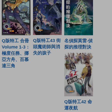
Q版特工43 街
Q版特工 合冊
名偵探莫雷‧偵
頭魔術師與消
Volume 1-3：
探的推理對決
失的孩子
極度任務、挪
亞方舟、百慕
達三角
Q版特工42 命
運夜航