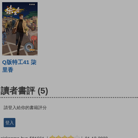
Q版特工41 柒
里香
讀者書評
(5)
請登入給你的書籍評分
登入