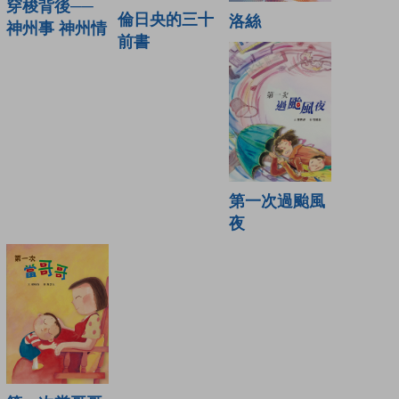
穿梭背後──
倫日央的三十
洛絲
神州事 神州情
前書
第一次過颱風
夜