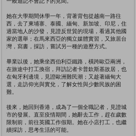
一般遊記不會記下的見聞。
她在大學期間休學一年，背著背包從越南一路往
西，去了柬埔寨、泰國、緬甸、新加坡、印尼，住
過當地人的沙發，見證反世貿的現場，看過其他國
家的選舉；在馬來西亞的獨立媒體實習，又旅居台
灣，寫書，採訪，嘗試另一種的遊歷方式。
畢業以後，她乘坐西伯利亞鐵路，橫跨歐亞兩洲，
在旅途中打工換宿，拜訪記者卡普欽斯基故居，也
在匈牙利邊境，見證歐洲難民潮；又趁著緬甸大
選，走訪仰光與實兌，了解女性與少數民族的困
難。
後來，她回到香港，成為了一個全職記者，見證城
市的發展。直至疫情期間，她辭去工作，趕在歲數
限制前，前往英國工作假期。她在小店打工，也繼
續採訪，思考生活的可能。