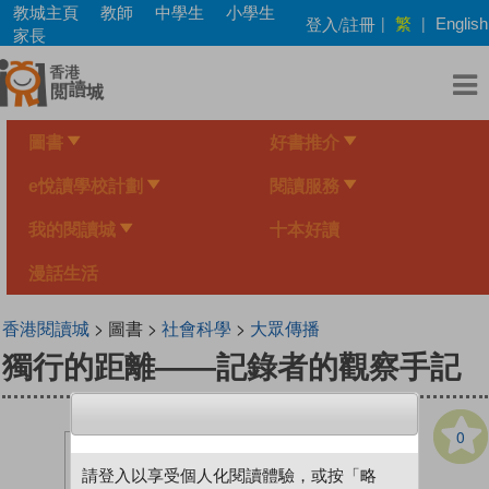
Skip
教城主頁
教師
中學生
小學生
繁
登入/註冊
|
|
English
to
家長
main
content
圖書
好書推介
e悅讀學校計劃
閱讀服務
我的閱讀城
十本好讀
漫話生活
香港閱讀城
> 圖書 >
社會科學
>
大眾傳播
獨行的距離——記錄者的觀察手記
0
請登入以享受個人化閱讀體驗，或按「略