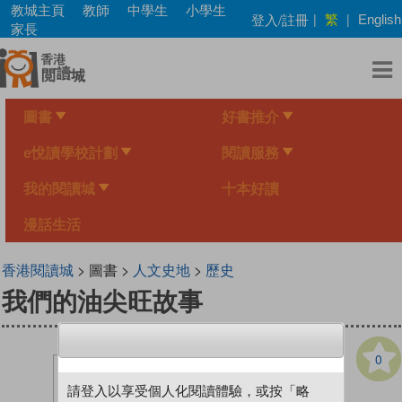
Skip
教城主頁
教師
中學生
小學生
繁
登入/註冊
|
|
English
to
家長
main
content
圖書
好書推介
e悅讀學校計劃
閱讀服務
我的閱讀城
十本好讀
漫話生活
香港閱讀城
> 圖書 >
人文史地
>
歷史
我們的油尖旺故事
0
請登入以享受個人化閱讀體驗，或按「略