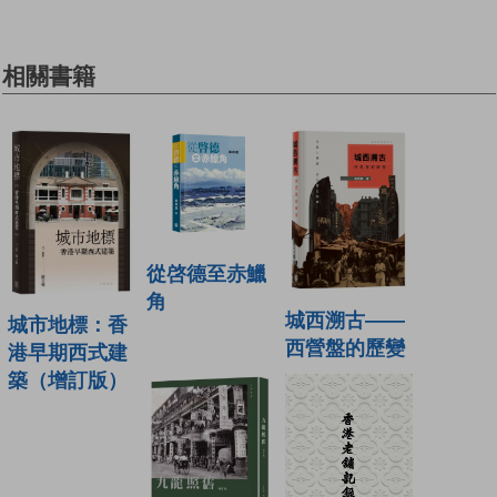
相關書籍
從啓德至赤鱲
角
城西溯古——
城市地標：香
西營盤的歷變
港早期西式建
築（增訂版）