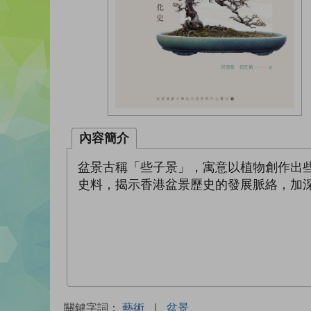
內容簡介
盆景古稱「些子景」，寓意以植物創作出
史料，揭示香港盆景歷史的發展脈絡，加
關鍵字詞：
藝術
|
盆景