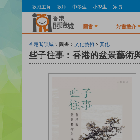
Skip
教城主頁
教師
中學生
小學生
家長
to
main
content
圖書
好書推介
香港閱讀城
> 圖書 >
文化藝術
>
其他
些子往事：香港的盆景藝術