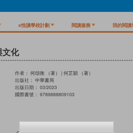
e悅讀學校計劃
閱讀服務
我的閱讀
與文化
作者：
何頌衡 （著）
|
何芷穎 （著）
出版社：
中華書局
出版日期：
03/2023
國際書號：
9789888809103
試閲
加入閱讀紀錄