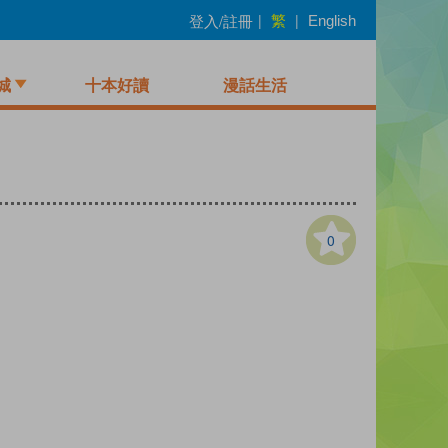
繁
登入/註冊
|
|
English
城
十本好讀
漫話生活
0