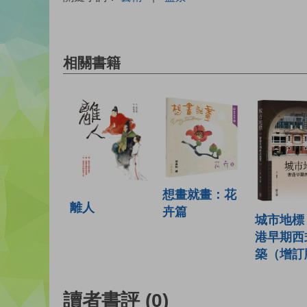
相關書籍
想畫就畫：花
離人
卉篇
城市地標
港早期西
築（增訂
讀者書評
(0)