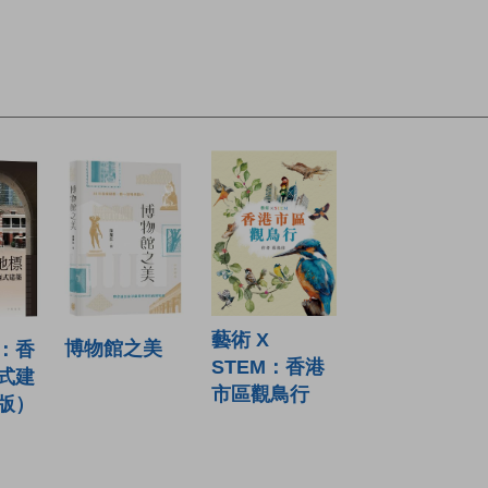
藝術 X
博物館之美
：香
STEM：香港
式建
市區觀鳥行
版）