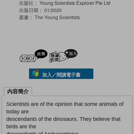
出版社：
Young Scientists Explorer Pte Ltd
出版日期：
01/2020
叢書：
The Young Scientists
試閲
加入閱讀紀錄
加入／閱讀電子書
內容簡介
Scientists are of the opinion that some animals of
today are
descendants of the dinosaurs. They believe that
birds are the