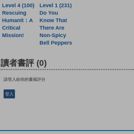
Level 4 (100)
Level 1 (231)
Rescuing
Do You
Humanit：A
Know That
Critical
There Are
Mission!
Non-Spicy
Bell Peppers
讀者書評
(0)
請登入給你的書籍評分
登入