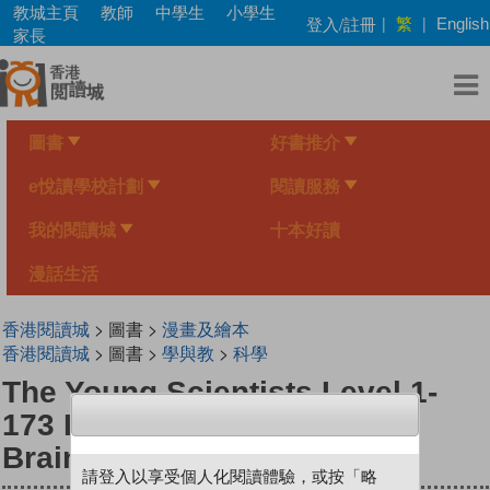
Skip
教城主頁
教師
中學生
小學生
繁
登入/註冊
|
|
English
to
家長
main
content
圖書
好書推介
e悅讀學校計劃
閱讀服務
我的閱讀城
十本好讀
漫話生活
香港閱讀城
> 圖書 >
漫畫及繪本
香港閱讀城
> 圖書 >
學與教
>
科學
The Young Scientists Level 1-
173 Intelligence Lies In The
Brain
請登入以享受個人化閱讀體驗，或按「略