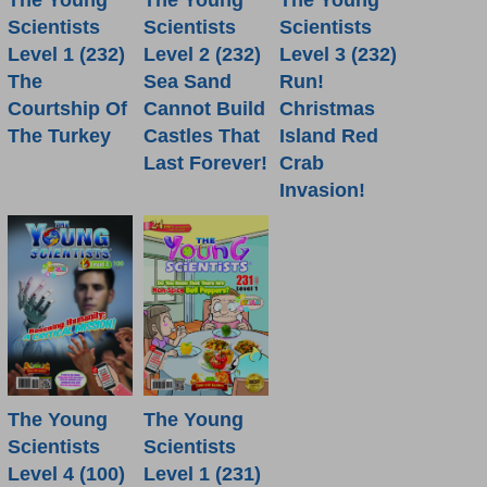
The Young
The Young
The Young
Scientists
Scientists
Scientists
Level 1 (232)
Level 2 (232)
Level 3 (232)
The
Sea Sand
Run!
Courtship Of
Cannot Build
Christmas
The Turkey
Castles That
Island Red
Last Forever!
Crab
Invasion!
The Young
The Young
Scientists
Scientists
Level 4 (100)
Level 1 (231)