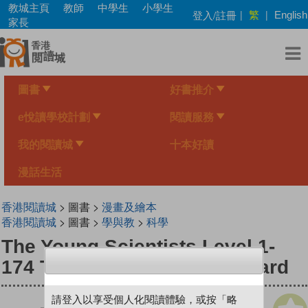
Skip
教城主頁
教師
中學生
小學生
繁
登入/註冊
|
|
English
to
家長
main
content
圖書
好書推介
e悅讀學校計劃
閱讀服務
我的閱讀城
十本好讀
漫話生活
香港閱讀城
> 圖書 >
漫畫及繪本
香港閱讀城
> 圖書 >
學與教
>
科學
The Young Scientists Level 1-
174 The Baby Snatching Lizard
請登入以享受個人化閱讀體驗，或按「略