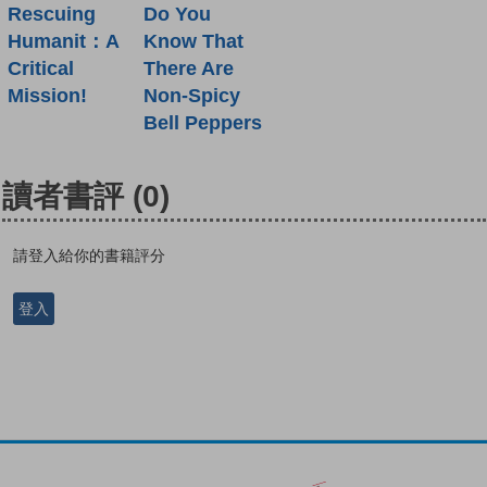
Rescuing
Do You
Humanit：A
Know That
Critical
There Are
Mission!
Non-Spicy
Bell Peppers
讀者書評
(0)
請登入給你的書籍評分
登入