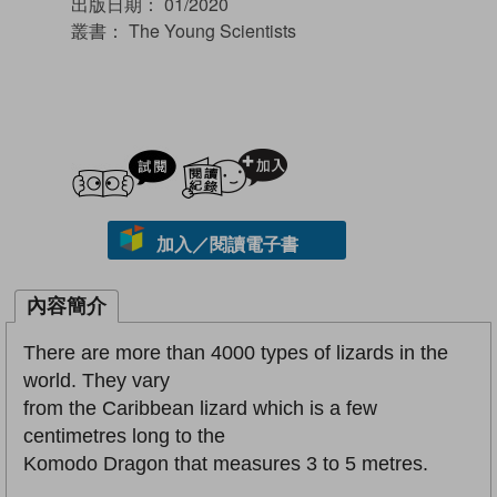
出版日期：
01/2020
叢書：
The Young Scientists
試閲
加入閱讀紀錄
加入／閱讀電子書
內容簡介
There are more than 4000 types of lizards in the
world. They vary
from the Caribbean lizard which is a few
centimetres long to the
Komodo Dragon that measures 3 to 5 metres.