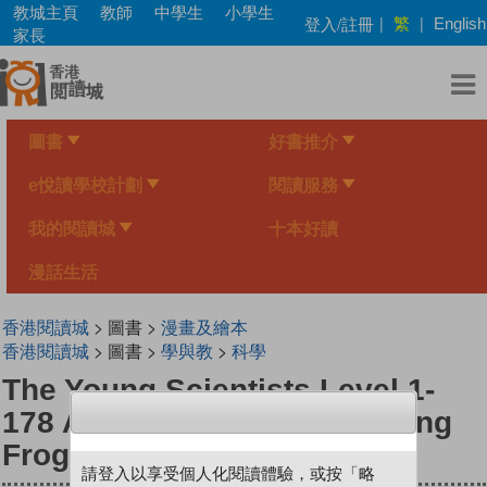
Skip
教城主頁
教師
中學生
小學生
繁
登入/註冊
|
|
English
to
家長
main
content
圖書
好書推介
e悅讀學校計劃
閱讀服務
我的閱讀城
十本好讀
漫話生活
香港閱讀城
> 圖書 >
漫畫及繪本
香港閱讀城
> 圖書 >
學與教
>
科學
The Young Scientists Level 1-
178 An Amazing Water-Holding
Frog
請登入以享受個人化閱讀體驗，或按「略