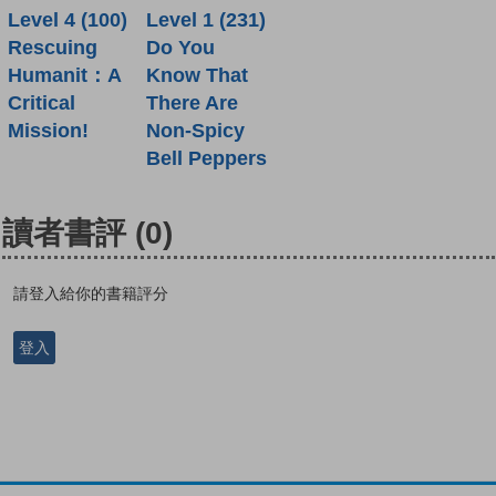
Level 4 (100)
Level 1 (231)
Rescuing
Do You
Humanit：A
Know That
Critical
There Are
Mission!
Non-Spicy
Bell Peppers
讀者書評
(0)
請登入給你的書籍評分
登入