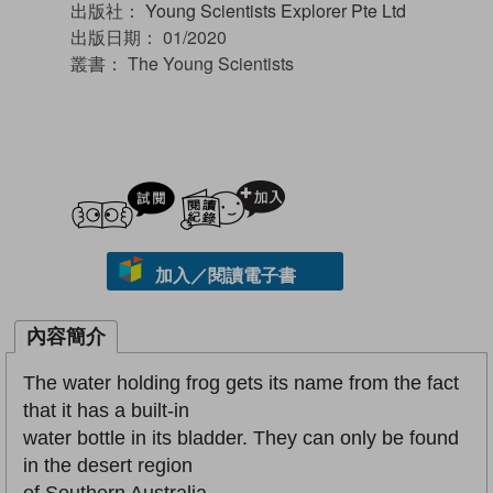
出版社：
Young Scientists Explorer Pte Ltd
出版日期：
01/2020
叢書：
The Young Scientists
試閲
加入閱讀紀錄
加入／閱讀電子書
內容簡介
The water holding frog gets its name from the fact
that it has a built-in
water bottle in its bladder. They can only be found
in the desert region