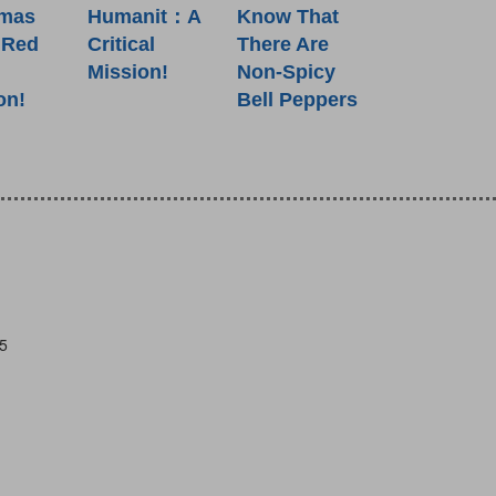
tmas
Humanit：A
Know That
 Red
Critical
There Are
Mission!
Non-Spicy
on!
Bell Peppers
5