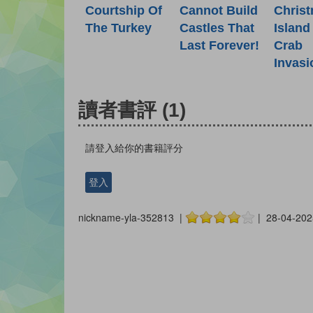
Courtship Of
Cannot Build
Chris
The Turkey
Castles That
Island
Last Forever!
Crab
Invasi
讀者書評
(1)
請登入給你的書籍評分
登入
nickname-yla-352813 |
| 28-04-202