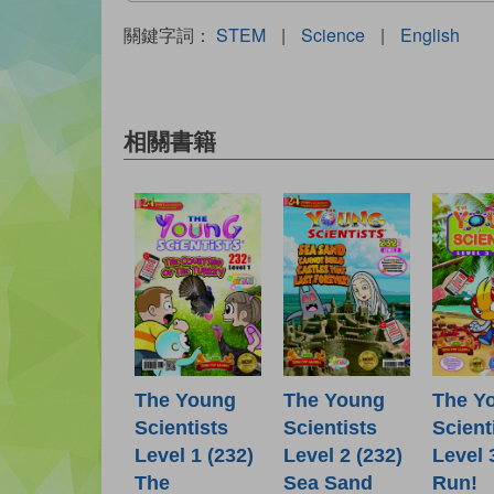
關鍵字詞：
STEM
|
Science
|
English
相關書籍
The Young
The Young
The Y
Scientists
Scientists
Scient
Level 1 (232)
Level 2 (232)
Level 
The
Sea Sand
Run!