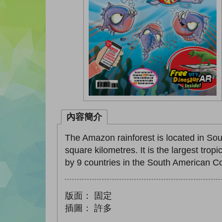
內容簡介
The Amazon rainforest is located in Sou
square kilometres. It is the largest tropi
by 9 countries in the South American Co
版面：
固定
插圖：
許多