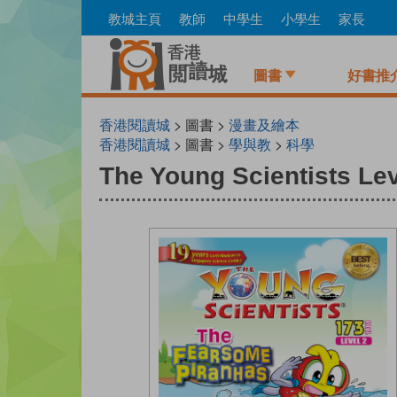
Skip
教城主頁
教師
中學生
小學生
家長
to
main
content
圖書
好書推
香港閱讀城
> 圖書 >
漫畫及繪本
香港閱讀城
> 圖書 >
學與教
>
科學
The Young Scientists Le