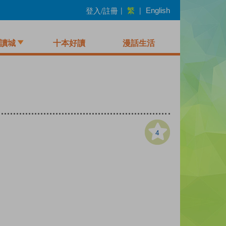
繁
登入/註冊
|
|
English
讀城
十本好讀
漫話生活
4