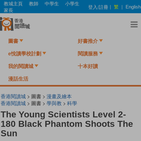
Skip
教城主頁
教師
中學生
小學生
繁
登入/註冊
|
|
English
to
家長
main
content
圖書
好書推介
e悅讀學校計劃
閱讀服務
我的閱讀城
十本好讀
漫話生活
香港閱讀城
> 圖書 >
漫畫及繪本
香港閱讀城
> 圖書 >
學與教
>
科學
The Young Scientists Level 2-
180 Black Phantom Shoots The
Sun