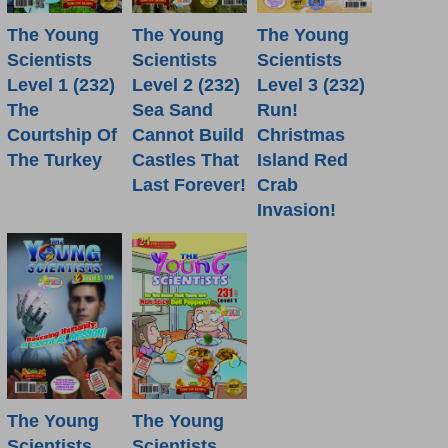
The Young
The Young
The Young
Scientists
Scientists
Scientists
Level 1 (232)
Level 2 (232)
Level 3 (232)
The
Sea Sand
Run!
Courtship Of
Cannot Build
Christmas
The Turkey
Castles That
Island Red
Last Forever!
Crab
Invasion!
The Young
The Young
Scientists
Scientists