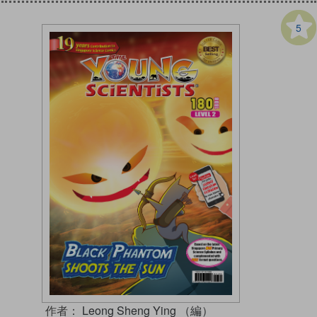
5
作者：
Leong Sheng Ying （編）