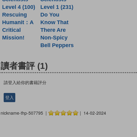
Level 4 (100)
Level 1 (231)
Rescuing
Do You
Humanit：A
Know That
Critical
There Are
Mission!
Non-Spicy
Bell Peppers
讀者書評
(1)
請登入給你的書籍評分
登入
nickname-thp-507795 |
| 14-02-2024