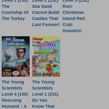
Level 1 (232)
Level 2 (232)
Level 3 (232)
The
Sea Sand
Run!
Courtship Of
Cannot Build
Christmas
The Turkey
Castles That
Island Red
Last Forever!
Crab
Invasion!
The Young
The Young
Scientists
Scientists
Level 4 (100)
Level 1 (231)
Rescuing
Do You
Humanit：A
Know That