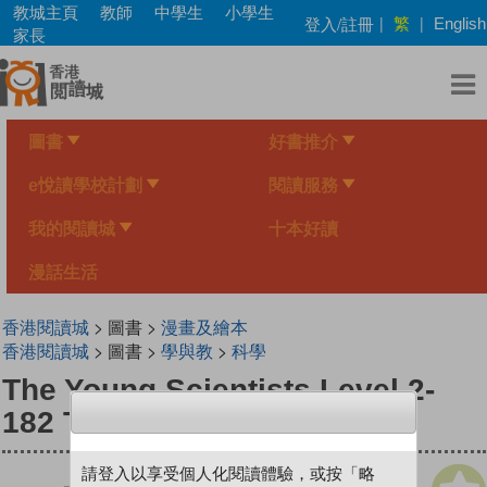
Skip
教城主頁
教師
中學生
小學生
繁
登入/註冊
|
|
English
to
家長
main
content
圖書
好書推介
e悅讀學校計劃
閱讀服務
我的閱讀城
十本好讀
漫話生活
香港閱讀城
> 圖書 >
漫畫及繪本
香港閱讀城
> 圖書 >
學與教
>
科學
The Young Scientists Level 2-
182 The Exploding Whale
請登入以享受個人化閱讀體驗，或按「略