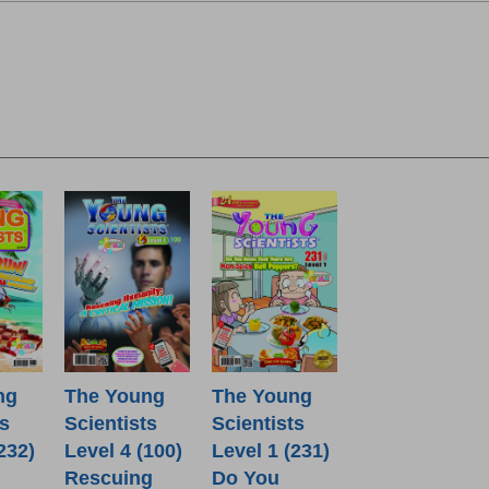
ng
The Young
The Young
ts
Scientists
Scientists
232)
Level 4 (100)
Level 1 (231)
Rescuing
Do You