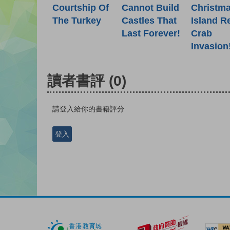
Courtship Of
Cannot Build
Christm
The Turkey
Castles That
Island R
Last Forever!
Crab
Invasion
讀者書評
(0)
請登入給你的書籍評分
登入