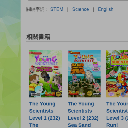
關鍵字詞：
STEM
|
Science
|
English
相關書籍
The Young
The Young
The You
Scientists
Scientists
Scientis
Level 1 (232)
Level 2 (232)
Level 3 (
The
Sea Sand
Run!