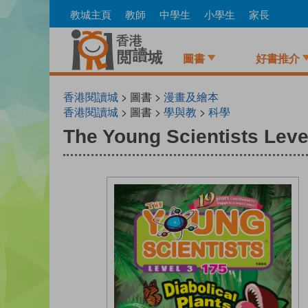
Skip
教城主頁
教師
中學生
小學生
家長
to
main
content
圖書
好書推介
香港閱讀城
> 圖書 >
漫畫及繪本
香港閱讀城
> 圖書 >
學與教
>
科學
The Young Scientists Level