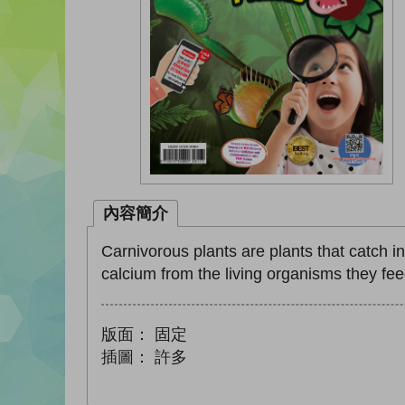
內容簡介
Carnivorous plants are plants that catch 
calcium from the living organisms they feed
版面：
固定
插圖：
許多