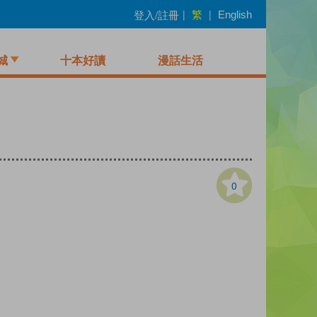
繁
登入/註冊
|
|
English
城
十本好讀
漫話生活
0