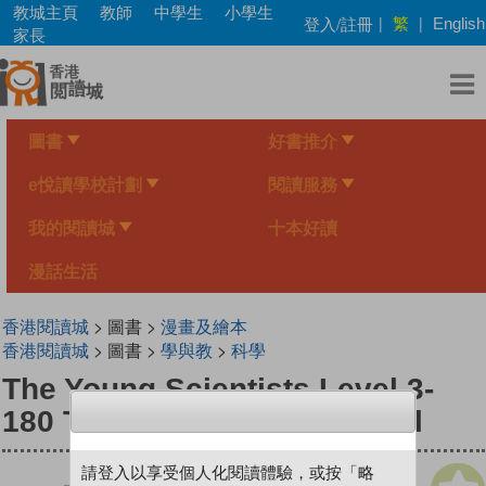
Skip
教城主頁
教師
中學生
小學生
繁
登入/註冊
|
|
English
to
家長
main
content
圖書
好書推介
e悅讀學校計劃
閱讀服務
我的閱讀城
十本好讀
漫話生活
香港閱讀城
> 圖書 >
漫畫及繪本
香港閱讀城
> 圖書 >
學與教
>
科學
The Young Scientists Level 3-
180 The Winding Road Uphill
請登入以享受個人化閱讀體驗，或按「略