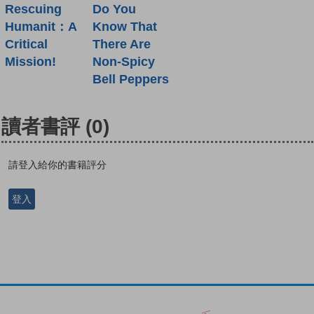
Rescuing
Do You
Humanit：A
Know That
Critical
There Are
Mission!
Non-Spicy
Bell Peppers
讀者書評
(0)
請登入給你的書籍評分
登入