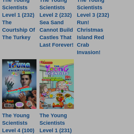
The Young
The Young
The Young
Scientists
Scientists
Scientists
Level 1 (232)
Level 2 (232)
Level 3 (232)
The
Sea Sand
Run!
Courtship Of
Cannot Build
Christmas
The Turkey
Castles That
Island Red
Last Forever!
Crab
Invasion!
The Young
The Young
Scientists
Scientists
Level 4 (100)
Level 1 (231)