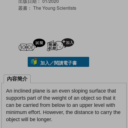
出版日期：
01/2020
叢書：
The Young Scientists
試閲
加入閱讀紀錄
加入／閱讀電子書
內容簡介
An inclined plane is an even sloping surface that
supports part of the weight of an object so that it
can be carried from below to an upper level with
minimum effort. However, the distance to carry the
object will be longer.