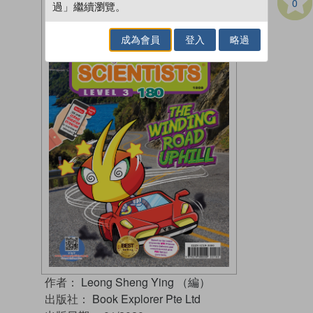
0
過」繼續瀏覽。
成為會員
登入
略過
作者：
Leong Sheng Ying （編）
出版社：
Book Explorer Pte Ltd