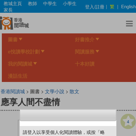
Skip
教城主頁
教師
中學生
小學生
繁
登入/註冊
|
|
English
to
家長
main
content
圖書
好書推介
e悅讀學校計劃
閱讀服務
我的閱讀城
十本好讀
漫話生活
香港閱讀城
> 圖書 >
文學小說
>
散文
應享人間不盡情
4
請登入以享受個人化閱讀體驗，或按「略