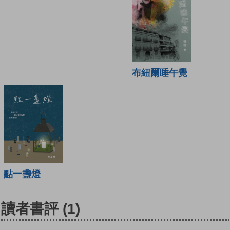
布紐爾睡午覺
點一盞燈
讀者書評
(1)