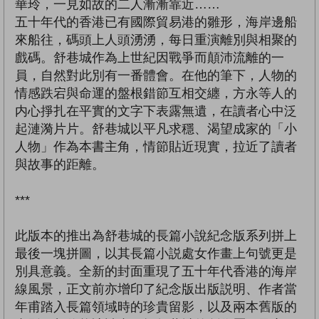
華玲，一見如故的二人漸漸靠近……
五十年代的香港已有國際貿易港的雛形，海岸邊船
來船往，碼頭上人頭湧湧，每日重演離別與相聚的
戲碼。舒巷城作為上世紀因戰爭而顛沛流離的一
員，自然對此別有一番體會。在他的筆下，人物的
情感跌宕與命運的盤根錯節互相交纏，方永等人的
内心掙扎在平實的文字下表露無遺，在讀者心中泛
起漣漪片片。舒巷城以平凡求穩、渴望成家的「小
人物」作為本書主角，情節貼近現實，拉近了讀者
與故事的距離。
***
此版本的推出為舒巷城的長篇小說紀念版系列拼上
最後一塊拼圖，以其長篇小説處女作畫上句號更是
別具意義。全新的封面重現了五十年代香港的海岸
線風景，正文前亦增印了紀念版出版説明、作者當
年甫踏入長篇領域時的珍貴留影，以及兩本舊版的