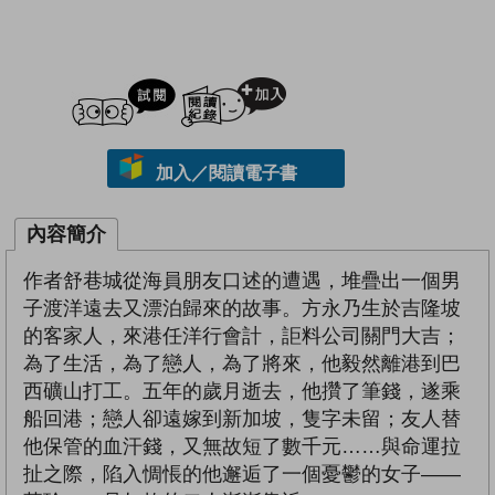
試閲
加入閱讀紀錄
加入／閱讀電子書
內容簡介
作者舒巷城從海員朋友口述的遭遇，堆疊出一個男
子渡洋遠去又漂泊歸來的故事。方永乃生於吉隆坡
的客家人，來港任洋行會計，詎料公司關門大吉；
為了生活，為了戀人，為了將來，他毅然離港到巴
西礦山打工。五年的歲月逝去，他攢了筆錢，遂乘
船回港；戀人卻遠嫁到新加坡，隻字未留；友人替
他保管的血汗錢，又無故短了數千元……與命運拉
扯之際，陷入惆悵的他邂逅了一個憂鬱的女子——