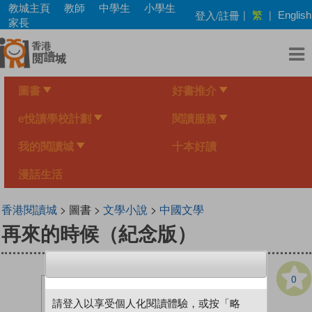
Skip
教城主頁
教師
中學生
小學生
繁
登入/註冊
|
|
English
to
家長
main
content
圖書
好書推介
e悅讀學校計劃
閱讀服務
我的閱讀城
十本好讀
漫話生活
香港閱讀城
> 圖書 >
文學小說
>
中國文學
再來的時候（紀念版）
0
請登入以享受個人化閱讀體驗，或按「略