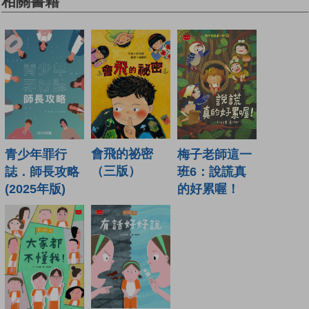
相關書籍
會飛的祕密
青少年罪行
梅子老師這一
（三版）
誌．師長攻略
班6：說謊真
(2025年版)
的好累喔！