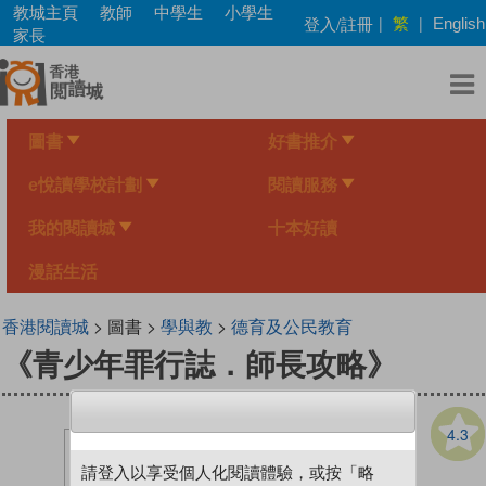
Skip
教城主頁
教師
中學生
小學生
繁
登入/註冊
|
|
English
to
家長
main
content
圖書
好書推介
e悅讀學校計劃
閱讀服務
我的閱讀城
十本好讀
漫話生活
香港閱讀城
> 圖書 >
學與教
>
德育及公民教育
《青少年罪行誌．師長攻略》
4.3
請登入以享受個人化閱讀體驗，或按「略