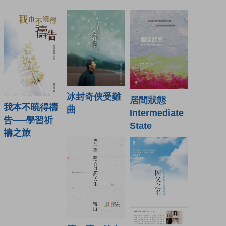
冰封奇俠受難
居間狀態
我本不曉得禱
曲
Intermediate
告──學習祈
State
禱之旅