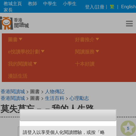
Skip
教城主頁
教師
中學生
小學生
繁
登入/註冊
|
|
English
to
家長
main
content
圖書
好書推介
e悅讀學校計劃
閱讀服務
我的閱讀城
十本好讀
漫話生活
香港閱讀城
> 圖書 >
人物傳記
香港閱讀城
> 圖書 >
生活百科
>
心理勵志
莫失莫忘－－我的人生路
5
請登入以享受個人化閱讀體驗，或按「略