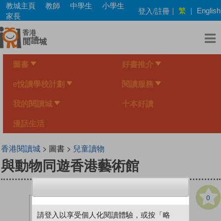
Skip
教城主頁
教師
中學生
小學生
繁
登入/註冊
|
|
English
to
家長
main
content
圖書
好書推介
e悅讀學校計劃
閱讀服務
我的閱讀城
十本好讀
漫話生活
香港閱讀城
> 圖書 >
兒童讀物
與動物同遊香港藝術館
0
請登入以享受個人化閱讀體驗，或按「略