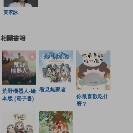
莫家詠
相關書籍
看見無家者
荒野機器人-繪
你最喜歡吃什
本版 (電子書)
麼？