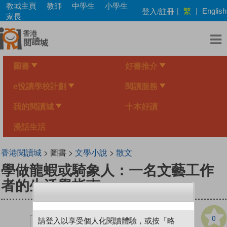
Skip
教城主頁
教師
中學生
小學生
繁
登入/註冊
|
|
English
to
家長
main
content
圖書
好書推介
e悅讀學校計劃
閱讀服務
我的閱讀城
十本好讀
漫話生活
香港閱讀城
> 圖書 >
文學小說
>
散文
學做龍蝦或騎象人：一名文藝工作
者的生活學指南
0
請登入以享受個人化閱讀體驗，或按「略