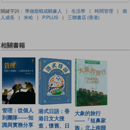
關鍵字詞：
學做龍蝦或騎象人
|
生活學
|
時間管理
|
個
人成長
|
米哈
|
P.PLUS
|
三聯書店 (香港)
相關書籍
管理：從個人
港式日語：香
大象的旅行
到團隊——知
港日文大搜
——「短鼻家
識與實務分享
查，懷舊、日
族」北上南歸