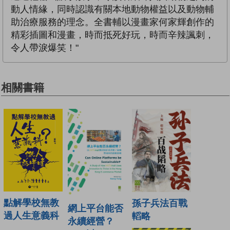
動人情緣，同時認識有關本地動物權益以及動物輔
助治療服務的理念。全書輔以漫畫家何家輝創作的
精彩插圖和漫畫，時而抵死好玩，時而辛辣諷刺，
令人帶淚爆笑！"
相關書籍
點解學校無教
孫子兵法百戰
網上平台能否
過人生意義科
轁略
永續經營？