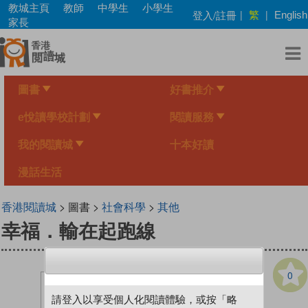
Skip
教城主頁
教師
中學生
小學生
繁
登入/註冊
|
|
English
to
家長
main
content
圖書
好書推介
e悅讀學校計劃
閱讀服務
我的閱讀城
十本好讀
漫話生活
香港閱讀城
> 圖書 >
社會科學
>
其他
幸福．輸在起跑線
0
請登入以享受個人化閱讀體驗，或按「略