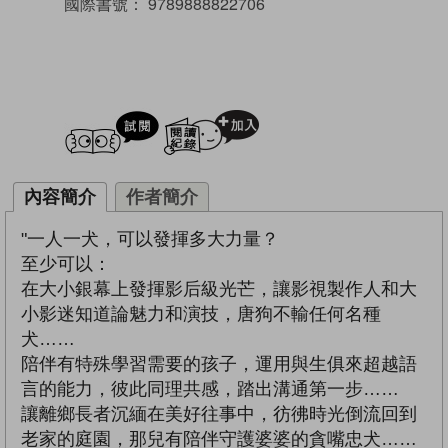
國際書號：
9789888822706
試閲
加入閱讀紀錄
內容簡介
作者簡介
"一人一犬，可以發揮多大力量？
至少可以：
在大小銀幕上發揮影后級光芒，讓影視製作人和大
小影迷知道論魅力和演技，唐狗不輸任何名種
犬……
陪伴有特殊學習需要的孩子，運用與生俱來超越語
言的能力，彼此同理共感，踏出溝通第一步……
讓離鄉長者沉緬在美好往事中，彷彿時光倒流回到
老家的庭園，那兒有陪伴守護婆婆的貪嘴忠犬……