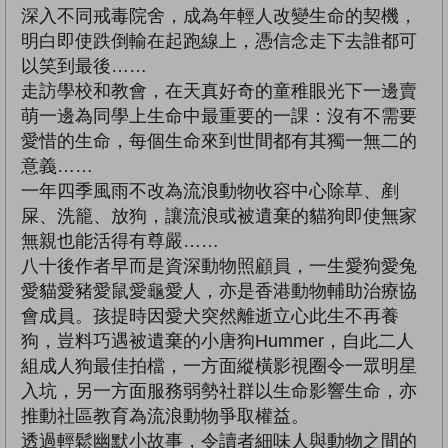
深入不同戒毒院舍，成為年輕人改變生命的契機，
明白即使跌倒輸在起跑線上，憑信念走下去誰都可
以笑到最後……
走訪學校和教會，在天真好奇的童稚眼光下一邊賣
萌一邊為同學上生命中最重要的一課：沒有不需要
愛惜的生命，每個生命來到世間都有其獨一無二的
意義……
一年四季風雨不改為流浪動物收容中心除草、剷
屎、洗籠、放狗，讓流浪或被遺棄的貓狗即使無家
無親也能活得有尊嚴……
八十後作者早而是資深動物照顧員，一生愛狗愛兔
愛貓愛豬愛鼠愛龜愛人，亦是香港動物輔助治療協
會成員。孩提時因愛犬突然離逝立心此生不再養
狗，豈料巧遇被遺棄的小唐狗Hummer，自此二人
組成人狗最佳拍檔，一方面縱橫影視圈令一眾明星
入坑，另一方面服務弱勢社群以生命影響生命，亦
推動社區教育為流浪動物爭取權益。
透過輕鬆幽默小故事，令讀者細味人與動物之間的