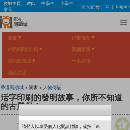
Skip
教城主頁
教師
中學生
小學生
繁
登入/註冊
|
|
English
to
家長
main
content
圖書
好書推介
e悅讀學校計劃
閱讀服務
我的閱讀城
十本好讀
漫話生活
香港閱讀城
> 圖書 >
人物傳記
活字印刷的發明故事，你所不知道
的古騰堡！
0
請登入以享受個人化閱讀體驗，或按「略