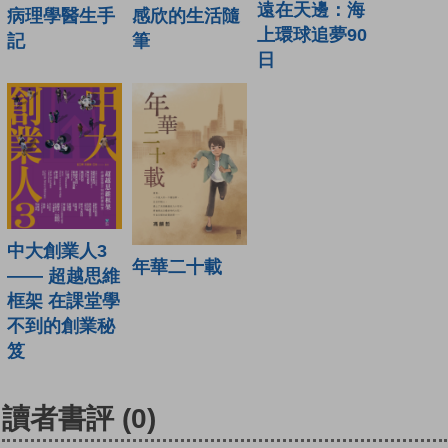
遠在天邊：海
病理學醫生手
感欣的生活隨
上環球追夢90
記
筆
日
中大創業人3
年華二十載
—— 超越思維
框架 在課堂學
不到的創業秘
笈
讀者書評
(0)