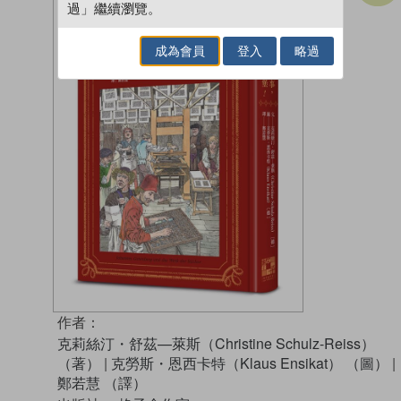
過」繼續瀏覽。
成為會員
登入
略過
作者：
克莉絲汀・舒茲—萊斯（Christine Schulz-Reiss）
（著）
|
克勞斯・恩西卡特（Klaus Ensikat） （圖）
|
鄭若慧 （譯）