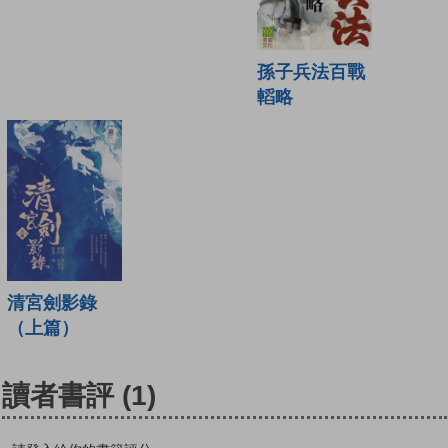
孫子兵法百戰
轁略
清宮劍影錄
（上篇）
讀者書評
(1)