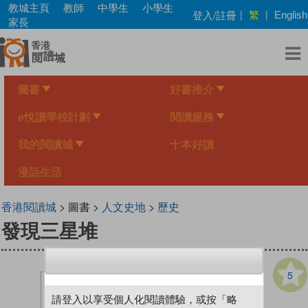
Skip
教城主頁
教師
中學生
小學生
繁
登入/註冊
|
|
English
to
家長
main
content
圖書
好書推介
e悅讀學校計劃
閱讀服務
我的閱讀城
十本好讀
漫話生活
香港閱讀城
> 圖書 >
人文史地
>
歷史
發現三星堆
5
請登入以享受個人化閱讀體驗，或按「略