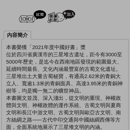
試閲
加入閱讀紀錄
內容簡介
本書榮獲「2021年度中國好書」獎
位於四川省廣漢市的三星堆古遺址，距今有3000至
5000年歷史，是迄今在西南地區發現的範圍最大、
延續時間最長、文化內涵最豐富的古蜀文化遺址。
三星堆出土大量古蜀秘寶，有通高2.62米的青銅大
立人、寬逾1.3米的青銅面具、高達3.95米的青銅神
樹等，均是獨一無二的曠世神品。
本書圖文並茂、深入淺出，從文明的重現、神權政
體與文明、神權政體的運作系統、古蜀文明與夏商
文明和長江中游文明、古蜀文明與歐亞古文明、南
方絲綢之路⸺古代中印交通與中國絲綢西傳等方
面，全面系統地展示了三星堆文明的内涵。