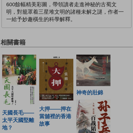
600餘幅精美彩圖，帶領讀者走進神秘的古蜀文
明，對籠罩着三星堆文明的諸種未解之謎，作者一
一給予妙趣橫生的科學解釋。
相關書籍
神奇的壯錦
大押——押在
天國長毛——
當舖裡的香港
太平天國堅離
故事
地？