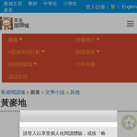
Skip
教城主頁
教師
中學生
小學生
繁
登入/註冊
|
|
English
to
家長
main
content
圖書
好書推介
e悅讀學校計劃
閱讀服務
我的閱讀城
十本好讀
漫話生活
香港閱讀城
> 圖書 >
文學小說
>
其他
黃麥地
0
請登入以享受個人化閱讀體驗，或按「略