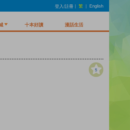
繁
登入/註冊
|
|
English
城
十本好讀
漫話生活
5