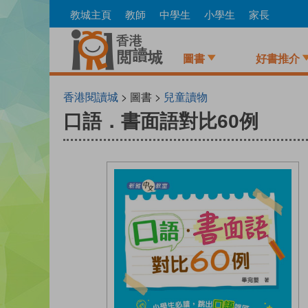
Skip
教城主頁
教師
中學生
小學生
家長
to
main
content
圖書
好書推介
香港閱讀城
> 圖書 >
兒童讀物
口語．書面語對比60例