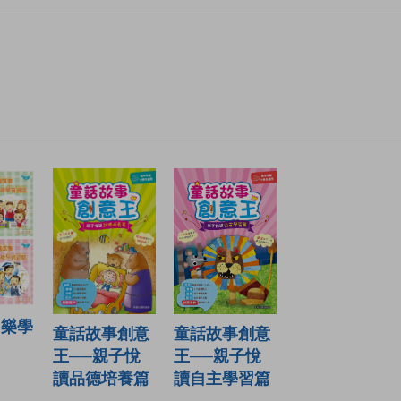
 樂學
童話故事創意
童話故事創意
王──親子悅
王──親子悅
讀品德培養篇
讀自主學習篇