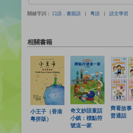
關鍵字詞：
口語．書面語
|
粵語
|
語文學習
相關書籍
齊看故事
奇文妙語童話
小王子（香港
普通話
小鎮：標點符
粵拼版）
號這一家