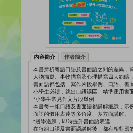
內容簡介
作者簡介
本書辨析粵語口語及書面語之間的差異，
人物描寫、事物描寫及心理描寫四大範疇
書面語都包括：寫作片段舉例、口語、書
小學生必讀，跳出口語誤區。精準運用書
*小學生常見作文片段舉例
本書每一組口語及書面語都講解細緻，示
面語的慣用表達等多角度、多方面講解。
*邊學邊練，即時提升書面語表達
在每組口語及書面語講解後，都有相對應