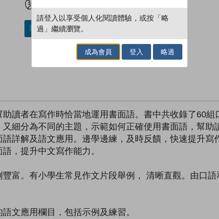
請登入以享受個人化閱讀體驗，或按「略
過」繼續瀏覽。
加入／閱讀電子書
成為會員
登入
略過
幫助讀者在寫作時恰當地運用書面語。書中共收錄了60組
，又細分為不同的主題，示範如何正確使用書面語，幫助
面語詳解及語文應用。邊學邊練，及時反饋，快速提升寫
面語，提升中文寫作能力。
例豐富。有小學生常見作文片段舉例， 清晰直觀。由口語
的語文應用欄目，包括示例及練習。